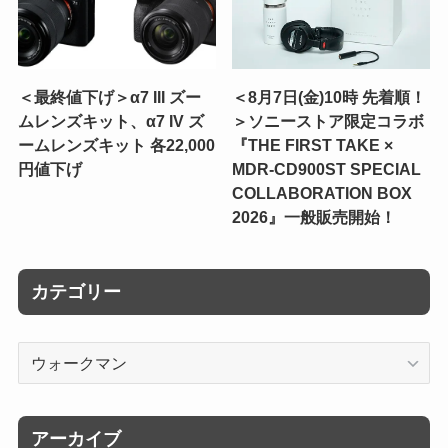
＜最終値下げ＞α7 III ズー
＜8月7日(金)10時 先着順！
ムレンズキット、α7 IV ズ
＞ソニーストア限定コラボ
ームレンズキット 各22,000
『THE FIRST TAKE ×
円値下げ
MDR-CD900ST SPECIAL
COLLABORATION BOX
2026』一般販売開始！
カテゴリー
カ
テ
ゴ
リ
アーカイブ