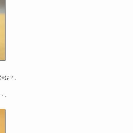
法は？」
・。