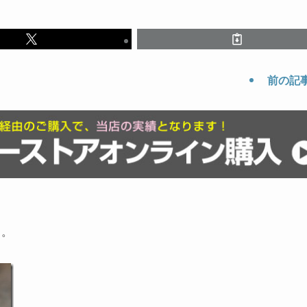
前の記
」。