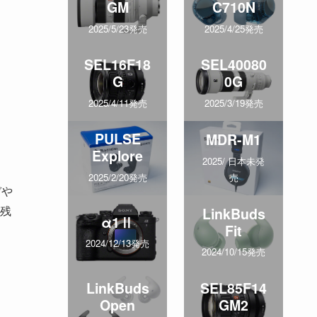
GM
C710N
2025/5/23発売
2025/4/25発売
SEL16F18
SEL40080
G
0G
2025/4/11発売
2025/3/19発売
PULSE
MDR-M1
Explore
2025/ 日本未発
売
2025/2/20発売
ぞや
残
LinkBuds
α1Ⅱ
Fit
2024/12/13発売
2024/10/15発売
LinkBuds
SEL85F14
Open
GM2