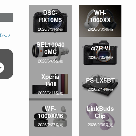
DSC-
WH-
RX10M5
1000XX
2026/7/31発売
2026/6/05発売
事へ
SEL10040
α7R VI
0MC
2026/6/05発売
2026/6/05発売
Xperia
PS-LX5BT
1VIII
2026/2/14発売
2026/6/11発売
WF-
LinkBuds
1000XM6
Clip
2026/2/27発売
2026/2/06発売