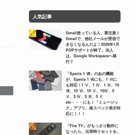
人気記事
Gmail使っている人、要注意！
Gmailで、他社メールが受信で
きなくなるんだよ！2026年1月
POPサポートが終了。法人
は、Google Workspaceへ移
行？
「Xperia 1 Ⅷ」のあの機能
が、Xperia 1 Ⅶにも、1 Ⅵに
も対応！1 Ⅴ、1 Ⅳ、1 Ⅲ、10
Ⅶ、10 Ⅵ、10 Ⅴ、10Ⅳ、5
Ⅴ、5 Ⅳ、5 Ⅲ、5 Ⅱ
etc・・・にも！「ミュージッ
ク」アプリ、曲スペック表示対
応に！！！
「Fire TV」がもっさり動作に
なったら、出荷時リセットを。