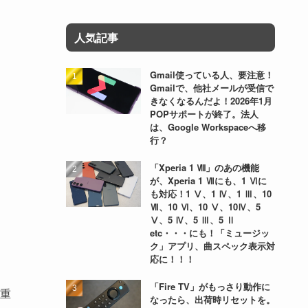
人気記事
Gmail使っている人、要注意！
Gmailで、他社メールが受信で
きなくなるんだよ！2026年1月
POPサポートが終了。法人
は、Google Workspaceへ移
行？
「Xperia 1 Ⅷ」のあの機能
が、Xperia 1 Ⅶにも、1 Ⅵに
も対応！1 Ⅴ、1 Ⅳ、1 Ⅲ、10
Ⅶ、10 Ⅵ、10 Ⅴ、10Ⅳ、5
Ⅴ、5 Ⅳ、5 Ⅲ、5 Ⅱ
etc・・・にも！「ミュージッ
ク」アプリ、曲スペック表示対
応に！！！
。
「Fire TV」がもっさり動作に
重
なったら、出荷時リセットを。