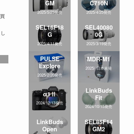
GM
C710N
2025/5/23発売
2025/4/25発売
買
SEL16F18
SEL40080
てし
G
0G
2025/4/11発売
2025/3/19発売
PULSE
MDR-M1
Explore
2025/ 日本未発
売
2025/2/20発売
LinkBuds
α1Ⅱ
Fit
2024/12/13発売
2024/10/15発売
LinkBuds
SEL85F14
Open
GM2