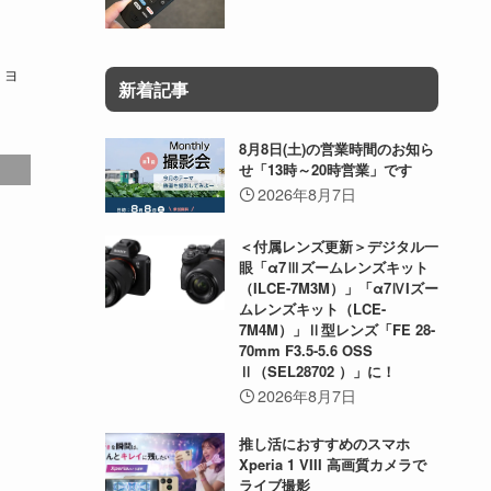
ミョ
新着記事
8月8日(土)の営業時間のお知ら
せ「13時～20時営業」です
2026年8月7日
＜付属レンズ更新＞デジタル一
眼「α7Ⅲズームレンズキット
（ILCE-7M3M）」「α7ⅣIズー
ムレンズキット（LCE-
7M4M）」Ⅱ型レンズ「FE 28-
70mm F3.5-5.6 OSS
Ⅱ（SEL28702 ）」に！
2026年8月7日
推し活におすすめのスマホ
Xperia 1 VIII 高画質カメラで
ライブ撮影