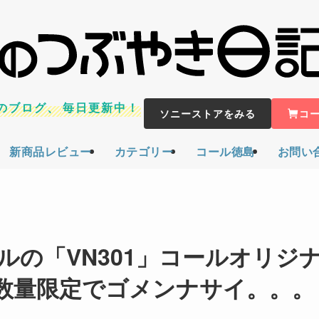
のブログ、
毎日更新中！
ソニーストアをみる
コ
新商品レビュー
カテゴリー
コール徳島
お問い
の「VN301」コールオリジ
数量限定でゴメンナサイ。。。