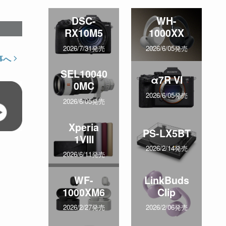
DSC-
WH-
RX10M5
1000XX
2026/7/31発売
2026/6/05発売
事へ
SEL10040
α7R VI
0MC
2026/6/05発売
2026/6/05発売
Xperia
PS-LX5BT
1VIII
2026/2/14発売
2026/6/11発売
WF-
LinkBuds
1000XM6
Clip
2026/2/27発売
2026/2/06発売