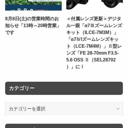
8月8日(土)の営業時間のお
＜付属レンズ更新＞デジタ
知らせ「13時～20時営業」
ル一眼「α7Ⅲズームレンズ
です
キット（ILCE-7M3M）」
「α7ⅣIズームレンズキッ
ト（LCE-7M4M）」Ⅱ型レ
ンズ「FE 28-70mm F3.5-
5.6 OSS Ⅱ（SEL28702
）」に！
カテゴリー
カ
テ
ゴ
リ