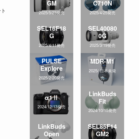
GM
C710N
ート
2025/5/23発売
2025/4/25発売
SEL16F18
SEL40080
G
0G
2025/4/11発売
2025/3/19発売
PULSE
MDR-M1
Explore
2025/ 日本未発
売
2025/2/20発売
LinkBuds
α1Ⅱ
Fit
2024/12/13発売
2024/10/15発売
LinkBuds
SEL85F14
Open
GM2