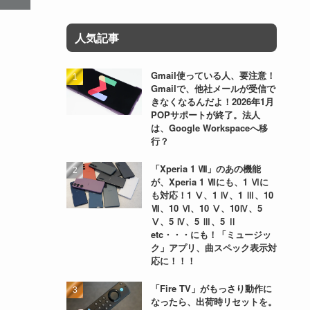
人気記事
Gmail使っている人、要注意！
Gmailで、他社メールが受信で
きなくなるんだよ！2026年1月
POPサポートが終了。法人
は、Google Workspaceへ移
行？
「Xperia 1 Ⅷ」のあの機能
が、Xperia 1 Ⅶにも、1 Ⅵに
も対応！1 Ⅴ、1 Ⅳ、1 Ⅲ、10
Ⅶ、10 Ⅵ、10 Ⅴ、10Ⅳ、5
Ⅴ、5 Ⅳ、5 Ⅲ、5 Ⅱ
etc・・・にも！「ミュージッ
ク」アプリ、曲スペック表示対
応に！！！
「Fire TV」がもっさり動作に
なったら、出荷時リセットを。