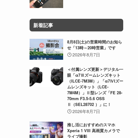
新着記事
8月8日(土)の営業時間のお知ら
せ「13時～20時営業」です
2026年8月7日
＜付属レンズ更新＞デジタル一
眼「α7Ⅲズームレンズキット
（ILCE-7M3M）」「α7ⅣIズー
ムレンズキット（LCE-
7M4M）」Ⅱ型レンズ「FE 28-
70mm F3.5-5.6 OSS
Ⅱ（SEL28702 ）」に！
2026年8月7日
推し活におすすめのスマホ
Xperia 1 VIII 高画質カメラで
ライブ撮影