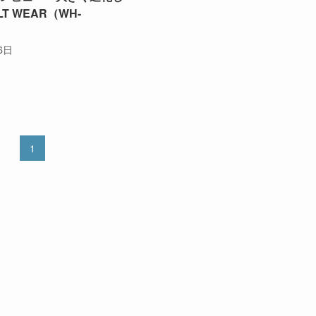
T WEAR（WH-
」
6日
1