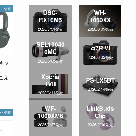
ート情報
DSC-
WH-
RX10M5
1000XX
2026/7/31発売
2026/6/05発売
SEL10040
α7R VI
0MC
2026/6/05発売
2026/6/05発売
キャ
-
Xperia
聞こえ
PS-LX5BT
1VIII
2026/2/14発売
2026/6/11発売
WF-
LinkBuds
ート情報
1000XM6
Clip
2026/2/27発売
2026/2/06発売