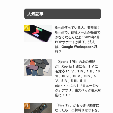
人気記事
Gmail使っている人、要注意！
Gmailで、他社メールが受信で
きなくなるんだよ！2026年1月
POPサポートが終了。法人
は、Google Workspaceへ移
行？
「Xperia 1 Ⅷ」のあの機能
が、Xperia 1 Ⅶにも、1 Ⅵに
も対応！1 Ⅴ、1 Ⅳ、1 Ⅲ、10
Ⅶ、10 Ⅵ、10 Ⅴ、10Ⅳ、5
Ⅴ、5 Ⅳ、5 Ⅲ、5 Ⅱ
etc・・・にも！「ミュージッ
ク」アプリ、曲スペック表示対
応に！！！
「Fire TV」がもっさり動作に
なったら、出荷時リセットを。