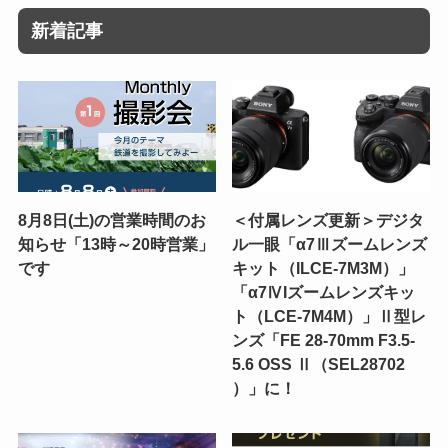
新着記事
8月8日(土)の営業時間のお
＜付属レンズ更新＞デジタ
知らせ「13時～20時営業」
ル一眼「α7Ⅲズームレンズ
です
キット（ILCE-7M3M）」
「α7ⅣIズームレンズキッ
ト（LCE-7M4M）」Ⅱ型レ
ンズ「FE 28-70mm F3.5-
5.6 OSS Ⅱ（SEL28702
）」に！