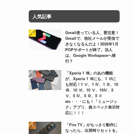
人気記事
Gmail使っている人、要注意！
Gmailで、他社メールが受信で
きなくなるんだよ！2026年1月
POPサポートが終了。法人
は、Google Workspaceへ移
行？
「Xperia 1 Ⅷ」のあの機能
が、Xperia 1 Ⅶにも、1 Ⅵに
も対応！1 Ⅴ、1 Ⅳ、1 Ⅲ、10
Ⅶ、10 Ⅵ、10 Ⅴ、10Ⅳ、5
Ⅴ、5 Ⅳ、5 Ⅲ、5 Ⅱ
etc・・・にも！「ミュージッ
ク」アプリ、曲スペック表示対
応に！！！
「Fire TV」がもっさり動作に
なったら、出荷時リセットを。