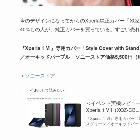
今のデザインになってからのXperia純正カバー「X
40%もの人が、純正カバーを買っている。すごい売
『Xperia 1 Ⅶ』専用カバー「Style Cover with St
／オーキッドパープル」ソニーストア価格5,500円（
＞
ソニーストア
あわせて読みたい
＜イベント実機レビュー＞『Xpe
Xperia 1 VII（XQZ-CB...
『Xperia 1 Ⅶ』専用カバー「Sty
スグリーン／オーキッドパープル