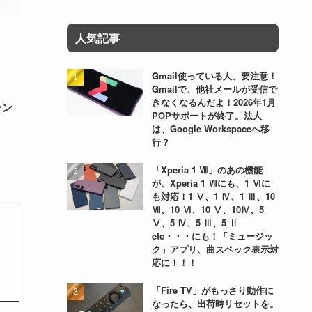
人気記事
Gmail使っている人、要注意！
Gmailで、他社メールが受信で
きなくなるんだよ！2026年1月
ーン
POPサポートが終了。法人
は、Google Workspaceへ移
行？
「Xperia 1 Ⅷ」のあの機能
が、Xperia 1 Ⅶにも、1 Ⅵに
も対応！1 Ⅴ、1 Ⅳ、1 Ⅲ、10
Ⅶ、10 Ⅵ、10 Ⅴ、10Ⅳ、5
Ⅴ、5 Ⅳ、5 Ⅲ、5 Ⅱ
etc・・・にも！「ミュージッ
ク」アプリ、曲スペック表示対
応に！！！
「Fire TV」がもっさり動作に
なったら、出荷時リセットを。