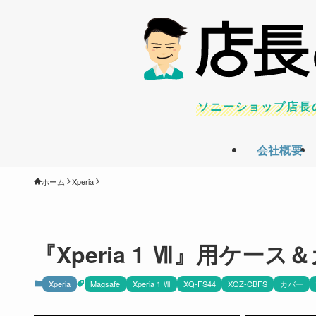
ソニーショップ店長
会社概要
ホーム
Xperia
『Xperia 1 Ⅶ』用ケ
Xperia
Magsafe
Xperia 1 Ⅶ
XQ-FS44
XQZ-CBFS
カバー