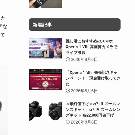
リカ
新着記事
胆な
して
推し活におすすめのスマホ
ば
Xperia 1 VIII 高画質カメラで
ライブ撮影
2026年8月6日
「Xperia 1 Ⅷ」発売記念キャ
ンペーン！ 現金受け取ってき
た
2026年8月6日
＜最終値下げ＞α7 III ズームレ
ンズキット、α7 IV ズームレン
ズキット 各22,000円値下げ
2026年8月6日