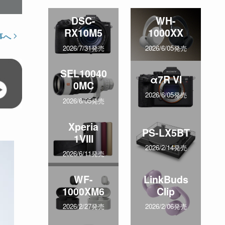
DSC-
WH-
RX10M5
1000XX
事へ
2026/7/31発売
2026/6/05発売
SEL10040
α7R VI
0MC
2026/6/05発売
2026/6/05発売
Xperia
PS-LX5BT
1VIII
2026/2/14発売
2026/6/11発売
WF-
LinkBuds
1000XM6
Clip
2026/2/27発売
2026/2/06発売