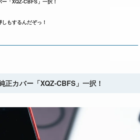
「XQZ-CBFS」一択！
押しもするんだぞっ！
純正カバー「
XQZ-CBFS
」一択！