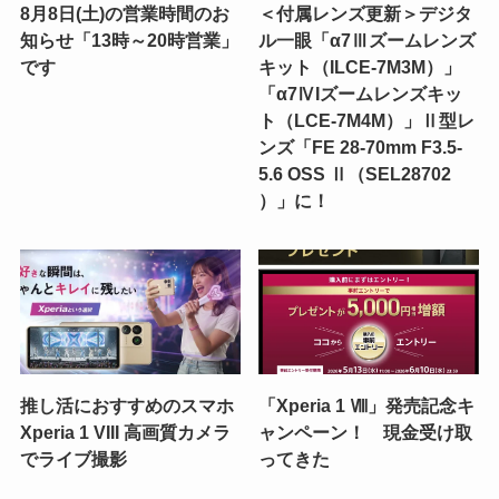
8月8日(土)の営業時間のお
＜付属レンズ更新＞デジタ
知らせ「13時～20時営業」
ル一眼「α7Ⅲズームレンズ
です
キット（ILCE-7M3M）」
「α7ⅣIズームレンズキッ
ト（LCE-7M4M）」Ⅱ型レ
ンズ「FE 28-70mm F3.5-
5.6 OSS Ⅱ（SEL28702
）」に！
推し活におすすめのスマホ
「Xperia 1 Ⅷ」発売記念キ
Xperia 1 VIII 高画質カメラ
ャンペーン！ 現金受け取
でライブ撮影
ってきた