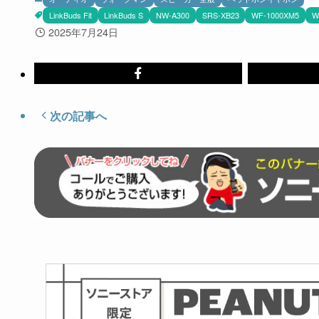
LinkBuds Fit
LinkBuds S
NW-A300
SRS-XB23
WF-1000XM5
W
2025年7月24日
次の記事へ