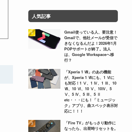
人気記事
Gmail使っている人、要注意！
Gmailで、他社メールが受信で
きなくなるんだよ！2026年1月
POPサポートが終了。法人
は、Google Workspaceへ移
行？
「Xperia 1 Ⅷ」のあの機能
が、Xperia 1 Ⅶにも、1 Ⅵに
も対応！1 Ⅴ、1 Ⅳ、1 Ⅲ、10
Ⅶ、10 Ⅵ、10 Ⅴ、10Ⅳ、5
Ⅴ、5 Ⅳ、5 Ⅲ、5 Ⅱ
etc・・・にも！「ミュージッ
ク」アプリ、曲スペック表示対
応に！！！
「Fire TV」がもっさり動作に
なったら、出荷時リセットを。