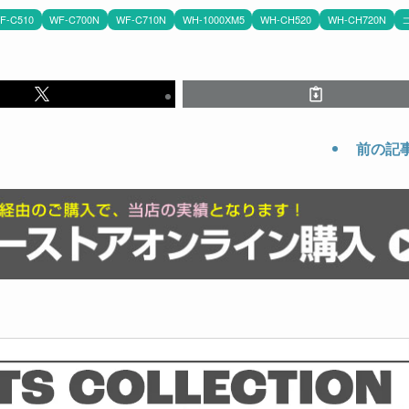
F-C510
WF-C700N
WF-C710N
WH-1000XM5
WH-CH520
WH-CH720N
前の記