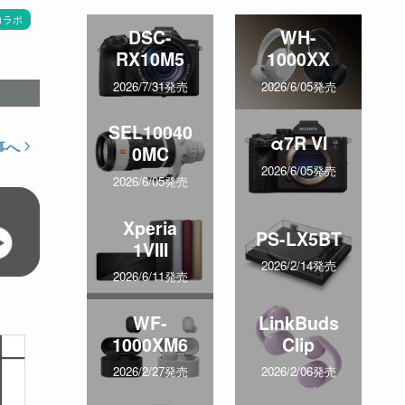
コラボ
DSC-
WH-
RX10M5
1000XX
2026/7/31発売
2026/6/05発売
SEL10040
α7R VI
事へ
0MC
2026/6/05発売
2026/6/05発売
Xperia
PS-LX5BT
1VIII
2026/2/14発売
2026/6/11発売
WF-
LinkBuds
1000XM6
Clip
2026/2/27発売
2026/2/06発売