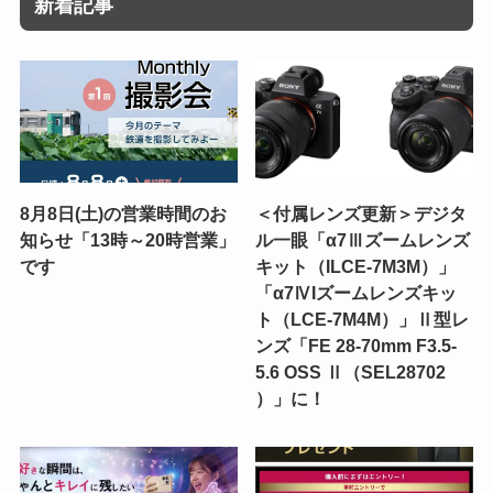
新着記事
8月8日(土)の営業時間のお
＜付属レンズ更新＞デジタ
知らせ「13時～20時営業」
ル一眼「α7Ⅲズームレンズ
です
キット（ILCE-7M3M）」
「α7ⅣIズームレンズキッ
ト（LCE-7M4M）」Ⅱ型レ
ンズ「FE 28-70mm F3.5-
5.6 OSS Ⅱ（SEL28702
）」に！