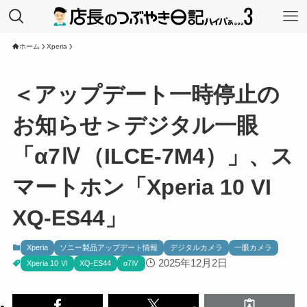
ホーム
Xperia
＜アップデート一時停止の
お知らせ＞デジタル一眼
「α7Ⅳ（ILCE-7M4）」、ス
マートホン「Xperia 10 VI
XQ-ES44」
Xperia
ソニー製品アップデート情報
デジタルカメラ
一眼カメラ
2025年12月2日
Xperia 10 Ⅵ
XQ-ES44
α7Ⅳ