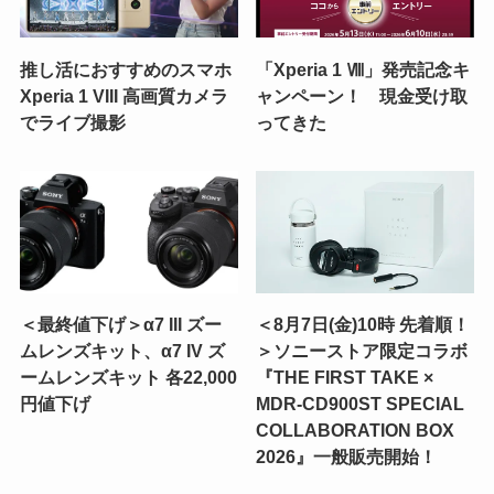
推し活におすすめのスマホ
「Xperia 1 Ⅷ」発売記念キ
Xperia 1 VIII 高画質カメラ
ャンペーン！ 現金受け取
でライブ撮影
ってきた
＜最終値下げ＞α7 III ズー
＜8月7日(金)10時 先着順！
ムレンズキット、α7 IV ズ
＞ソニーストア限定コラボ
ームレンズキット 各22,000
『THE FIRST TAKE ×
円値下げ
MDR-CD900ST SPECIAL
COLLABORATION BOX
2026』一般販売開始！