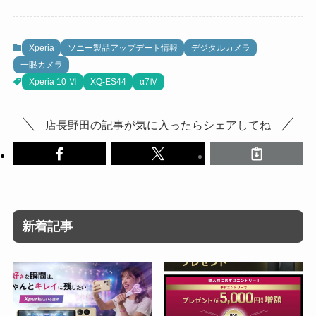
Xperia
ソニー製品アップデート情報
デジタルカメラ
一眼カメラ
Xperia 10 Ⅵ
XQ-ES44
α7Ⅳ
店長野田の記事が気に入ったらシェアしてね
新着記事