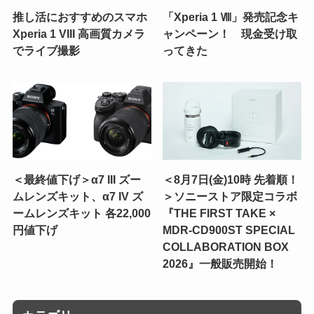
推し活におすすめのスマホ
「Xperia 1 Ⅷ」発売記念キ
Xperia 1 VIII 高画質カメラ
ャンペーン！ 現金受け取
でライブ撮影
ってきた
＜最終値下げ＞α7 III ズー
＜8月7日(金)10時 先着順！
ムレンズキット、α7 IV ズ
＞ソニーストア限定コラボ
ームレンズキット 各22,000
『THE FIRST TAKE ×
円値下げ
MDR-CD900ST SPECIAL
COLLABORATION BOX
2026』一般販売開始！