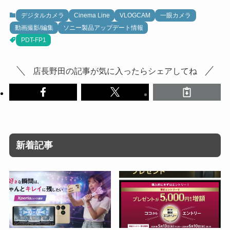
デジタルカメラ
Cinema Line
VLOGCAM
一眼カメラ
動画撮影/編集
ソニー製品アップデート情報
PDT-FP1
店長野田の記事が気に入ったらシェアしてね
新着記事