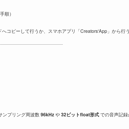
手順）
ピーして行うか、スマホアプリ「Creators'App」から行
、サンプリング周波数
96kHz
や
32ビットfloat形式
での音声記録