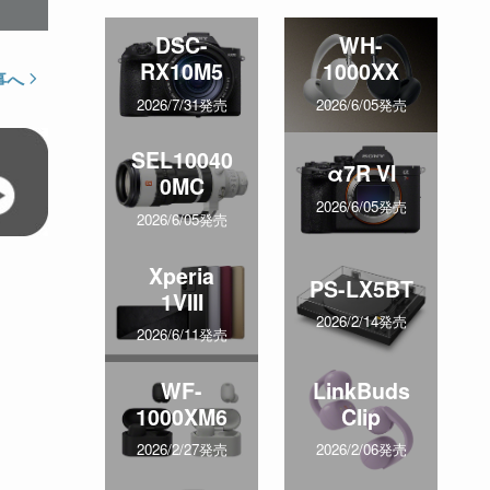
DSC-
WH-
RX10M5
1000XX
事へ
2026/7/31発売
2026/6/05発売
SEL10040
α7R VI
0MC
2026/6/05発売
2026/6/05発売
Xperia
PS-LX5BT
1VIII
2026/2/14発売
2026/6/11発売
WF-
LinkBuds
1000XM6
Clip
2026/2/27発売
2026/2/06発売