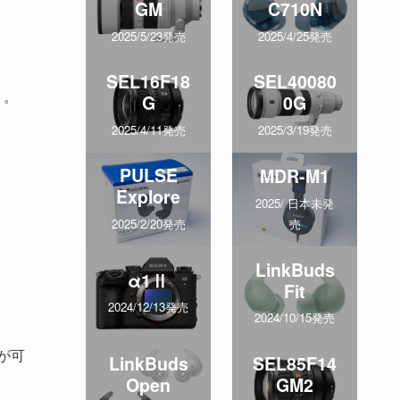
GM
C710N
2025/5/23発売
2025/4/25発売
SEL16F18
SEL40080
う。
G
0G
2025/4/11発売
2025/3/19発売
PULSE
MDR-M1
Explore
2025/ 日本未発
売
2025/2/20発売
LinkBuds
α1Ⅱ
Fit
2024/12/13発売
2024/10/15発売
が可
LinkBuds
SEL85F14
Open
GM2