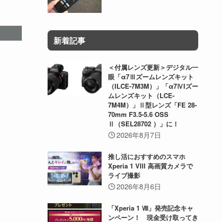
新着記事
＜付属レンズ更新＞デジタル一
眼「α7Ⅲズームレンズキット
（ILCE-7M3M）」「α7ⅣIズー
ムレンズキット（LCE-
7M4M）」Ⅱ型レンズ「FE 28-
70mm F3.5-5.6 OSS
Ⅱ（SEL28702 ）」に！
2026年8月7日
推し活におすすめのスマホ
Xperia 1 VIII 高画質カメラで
ライブ撮影
2026年8月6日
「Xperia 1 Ⅷ」発売記念キャ
ンペーン！ 現金受け取ってき