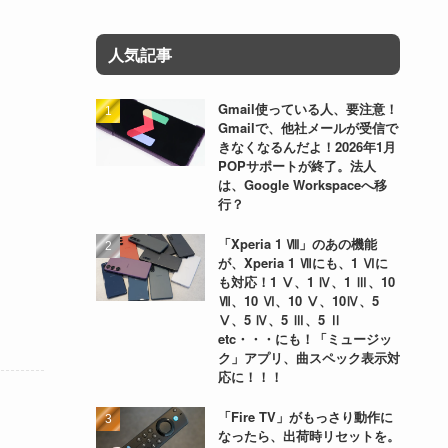
人気記事
Gmail使っている人、要注意！
Gmailで、他社メールが受信で
きなくなるんだよ！2026年1月
POPサポートが終了。法人
は、Google Workspaceへ移
行？
「Xperia 1 Ⅷ」のあの機能
が、Xperia 1 Ⅶにも、1 Ⅵに
も対応！1 Ⅴ、1 Ⅳ、1 Ⅲ、10
Ⅶ、10 Ⅵ、10 Ⅴ、10Ⅳ、5
Ⅴ、5 Ⅳ、5 Ⅲ、5 Ⅱ
etc・・・にも！「ミュージッ
ク」アプリ、曲スペック表示対
応に！！！
「Fire TV」がもっさり動作に
なったら、出荷時リセットを。