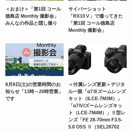
＜おまけ＞「第1回 コール
サイバーショット
徳島店 Monthly 撮影会」
「RX10Ⅴ」で撮ってきた
みんなの作品と隠し撮り
「第1回 コール徳島店
Monthly 撮影会」
8月8日(土)の営業時間のお
＜付属レンズ更新＞デジタ
知らせ「13時～20時営業」
ル一眼「α7Ⅲズームレンズ
です
キット（ILCE-7M3M）」
「α7ⅣIズームレンズキッ
ト（LCE-7M4M）」Ⅱ型レ
ンズ「FE 28-70mm F3.5-
5.6 OSS Ⅱ（SEL28702