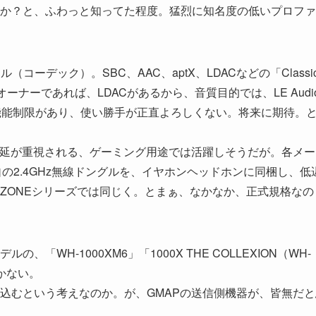
か？と、ふわっと知ってた程度。猛烈に知名度の低いプロファ
（コーデック）。SBC、AAC、aptX、LDACなどの「Classi
ーナーであれば、LDACがあるから、音質目的では、LE Audi
いろ機能制限があり、使い勝手が正直よろしくない。将来に期待。
遅延が重視される、ゲーミング用途では活躍しそうだが。各メー
、独自の2.4GHz無線ドングルを、イヤホンヘッドホンに同梱し、低
ZONEシリーズでは同じく。とまぁ、なかなか、正式規格なの
WH-1000XM6」「1000X THE COLLEXION（WH-
しかない。
込むという考えなのか。が、GMAPの送信側機器が、皆無だと