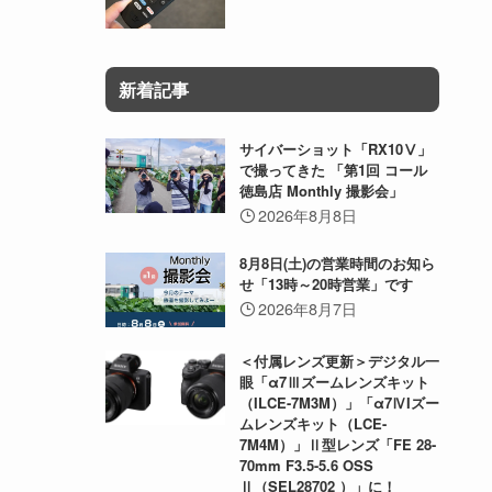
新着記事
サイバーショット「RX10Ⅴ」
で撮ってきた 「第1回 コール
徳島店 Monthly 撮影会」
2026年8月8日
8月8日(土)の営業時間のお知ら
せ「13時～20時営業」です
2026年8月7日
＜付属レンズ更新＞デジタル一
眼「α7Ⅲズームレンズキット
（ILCE-7M3M）」「α7ⅣIズー
ムレンズキット（LCE-
7M4M）」Ⅱ型レンズ「FE 28-
70mm F3.5-5.6 OSS
Ⅱ（SEL28702 ）」に！