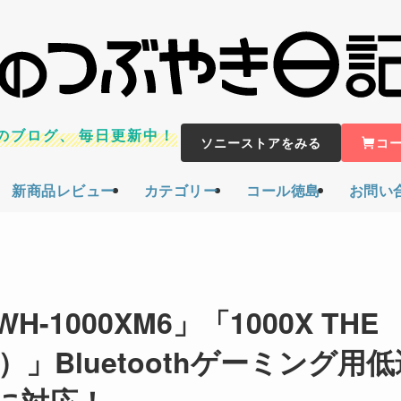
のブログ、
毎日更新中！
ソニーストアをみる
コ
新商品レビュー
カテゴリー
コール徳島
お問い
000XM6」「1000X THE
XX）」Bluetoothゲーミング用
に対応！