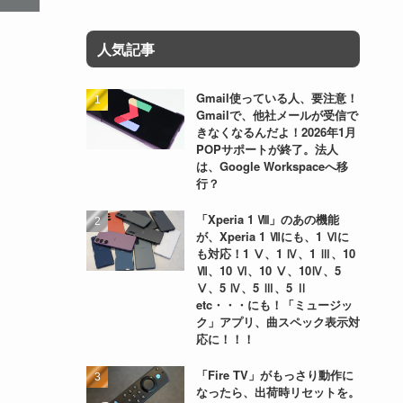
人気記事
Gmail使っている人、要注意！
Gmailで、他社メールが受信で
きなくなるんだよ！2026年1月
POPサポートが終了。法人
は、Google Workspaceへ移
行？
「Xperia 1 Ⅷ」のあの機能
が、Xperia 1 Ⅶにも、1 Ⅵに
も対応！1 Ⅴ、1 Ⅳ、1 Ⅲ、10
Ⅶ、10 Ⅵ、10 Ⅴ、10Ⅳ、5
Ⅴ、5 Ⅳ、5 Ⅲ、5 Ⅱ
etc・・・にも！「ミュージッ
ク」アプリ、曲スペック表示対
応に！！！
「Fire TV」がもっさり動作に
なったら、出荷時リセットを。