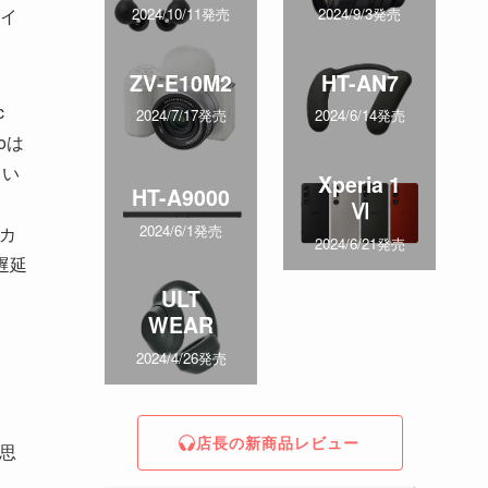
イ
2024/10/11発売
2024/9/3発売
ZV-E10M2
HT-AN7
c
2024/7/17発売
2024/6/14発売
oは
とい
Xperia 1
HT-A9000
Ⅵ
2024/6/1発売
カ
2024/6/21発売
遅延
ULT
WEAR
2024/4/26発売
店長の新商品レビュー
思