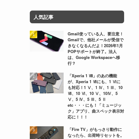
人気記事
Gmail使っている人、要注意！
Gmailで、他社メールが受信で
きなくなるんだよ！2026年1月
POPサポートが終了。法人
は、Google Workspaceへ移
行？
「Xperia 1 Ⅷ」のあの機能
が、Xperia 1 Ⅶにも、1 Ⅵに
も対応！1 Ⅴ、1 Ⅳ、1 Ⅲ、10
Ⅶ、10 Ⅵ、10 Ⅴ、10Ⅳ、5
Ⅴ、5 Ⅳ、5 Ⅲ、5 Ⅱ
etc・・・にも！「ミュージッ
ク」アプリ、曲スペック表示対
応に！！！
「Fire TV」がもっさり動作に
なったら、出荷時リセットを。