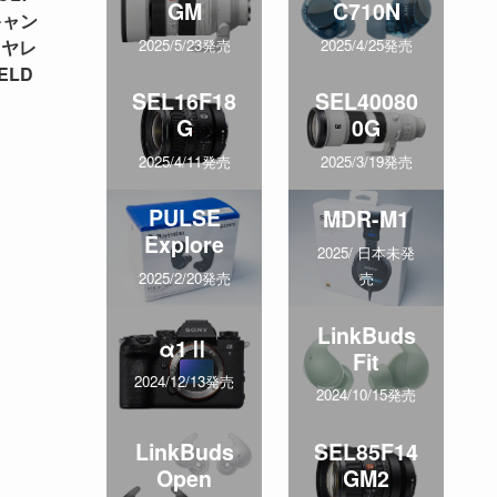
GM
C710N
キャン
イヤレ
2025/5/23発売
2025/4/25発売
ELD
SEL16F18
SEL40080
G
0G
2025/4/11発売
2025/3/19発売
PULSE
MDR-M1
Explore
2025/ 日本未発
売
2025/2/20発売
LinkBuds
α1Ⅱ
Fit
2024/12/13発売
2024/10/15発売
LinkBuds
SEL85F14
Open
GM2