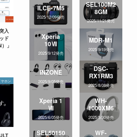
SEL100M2
ILCE-7M5
8GM
2025/12/09発売
2025/11/21発売
突入
Xperia
ッド
MDR-M1
10Ⅶ
0N）」
2025/9/19発売
2025/9/12発売
DSC-
INZONE
RX1RM3
イヤホン
2025/9/05発売
2025/8/08発売
Xperia 1
WH-
Ⅶ
1000XM6
2025/6/05発売
2025/5/30発売
SEL50150
WF-
LT