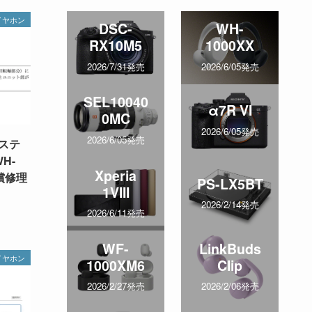
イヤホン
DSC-
WH-
RX10M5
1000XX
2026/7/31発売
2026/6/05発売
SEL10040
α7R VI
0MC
2026/6/05発売
2026/6/05発売
ステ
H-
Xperia
償修理
PS-LX5BT
1VIII
2026/2/14発売
2026/6/11発売
WF-
LinkBuds
イヤホン
1000XM6
Clip
2026/2/27発売
2026/2/06発売