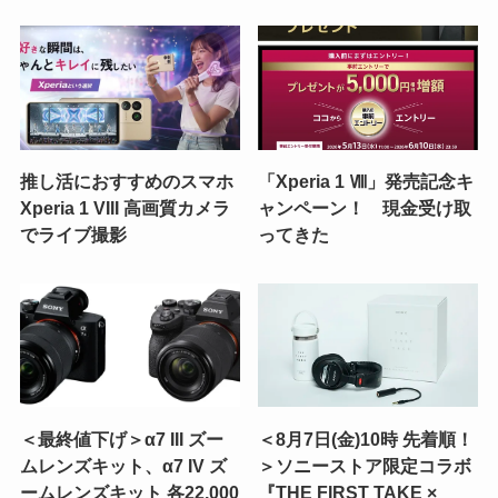
推し活におすすめのスマホ
「Xperia 1 Ⅷ」発売記念キ
Xperia 1 VIII 高画質カメラ
ャンペーン！ 現金受け取
でライブ撮影
ってきた
＜最終値下げ＞α7 III ズー
＜8月7日(金)10時 先着順！
ムレンズキット、α7 IV ズ
＞ソニーストア限定コラボ
ームレンズキット 各22,000
『THE FIRST TAKE ×