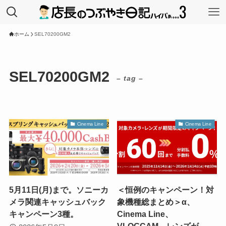
ホーム
SEL70200GM2
SEL70200GM2
– tag –
Cinema Line
Cinema Line
5月11日(月)まで。ソニーカ
＜恒例のキャンペーン！対
メラ関連キャッシュバック
象機種総まとめ＞α、
キャンペーン3種。
Cinema Line、
VLOGCAM、レンズが、