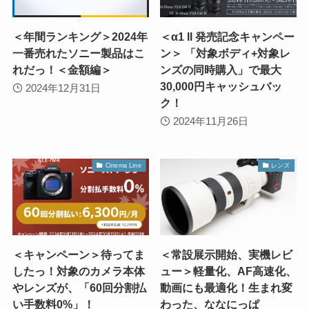
＜年間ランキング＞2024年
＜α1 II 発売記念キャンペー
一番売れたソニー製品はこ
ン＞ 「対象ボディ+対象レ
れだっ！＜金額編＞
ンズの同時購入」で最大
30,000円キャッシュバッ
2024年12月31日
ク！
2024年11月26日
Cinema Line
レンズ
＜キャンペーン＞待ってま
＜常設展示開始、実機レビ
したっ！対象のカメラ本体
ュー＞軽量化、AF高速化、
やレンズが、「60回分割払
動画にも最適化！生まれ変
い手数料0%」！
わった、ななにっぱ