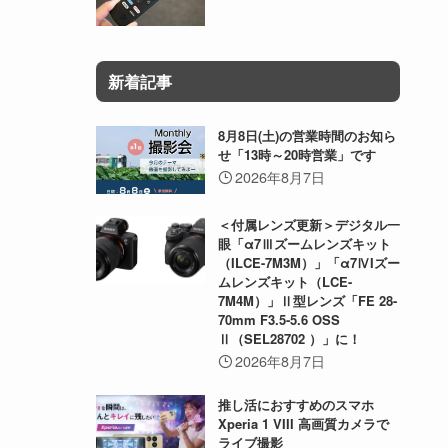
新着記事
8月8日(土)の営業時間のお知ら
せ「13時～20時営業」です
2026年8月7日
＜付属レンズ更新＞デジタル一
眼「α7Ⅲズームレンズキット
（ILCE-7M3M）」「α7ⅣIズー
ムレンズキット（LCE-
7M4M）」Ⅱ型レンズ「FE 28-
70mm F3.5-5.6 OSS
Ⅱ（SEL28702 ）」に！
2026年8月7日
推し活におすすめのスマホ
Xperia 1 VIII 高画質カメラで
ライブ撮影