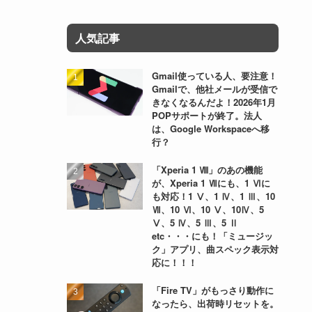
人気記事
Gmail使っている人、要注意！
Gmailで、他社メールが受信で
きなくなるんだよ！2026年1月
POPサポートが終了。法人
は、Google Workspaceへ移
行？
「Xperia 1 Ⅷ」のあの機能
が、Xperia 1 Ⅶにも、1 Ⅵに
も対応！1 Ⅴ、1 Ⅳ、1 Ⅲ、10
Ⅶ、10 Ⅵ、10 Ⅴ、10Ⅳ、5
Ⅴ、5 Ⅳ、5 Ⅲ、5 Ⅱ
etc・・・にも！「ミュージッ
ク」アプリ、曲スペック表示対
応に！！！
「Fire TV」がもっさり動作に
なったら、出荷時リセットを。