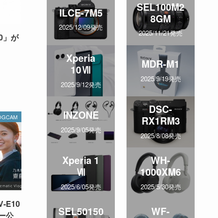
SEL100M2
ILCE-7M5
8GM
2025/12/09発売
2025/11/21発売
0」が
Xperia
MDR-M1
10Ⅶ
2025/9/19発売
2025/9/12発売
DSC-
INZONE
OGCAM
RX1RM3
2025/9/05発売
2025/8/08発売
Xperia 1
WH-
Ⅶ
1000XM6
2025/6/05発売
2025/5/30発売
-E10
SEL50150
WF-
ソニー公