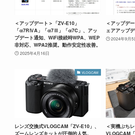
＜アップデート＞「ZV-E10」
＜アップデー
「α7RⅣA」「α7Ⅲ」「α7C」、アッ
ェアアップデート
プデート通知、WiFi接続時WPA、WEP
2024年9月
非対応、WPA2推奨。動作安定性改善。
2025年4月16日
VLOGCAM
レンズ交換式VLOGCAM「ZV-E10」、
＜実機ぷちレ
ズームレンズキットが圧倒的人気。
VLOGCAM