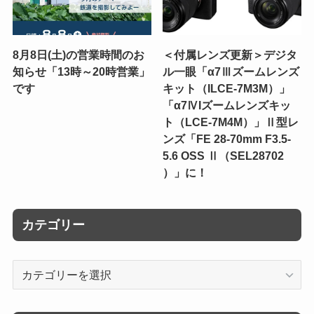
8月8日(土)の営業時間のお
＜付属レンズ更新＞デジタ
知らせ「13時～20時営業」
ル一眼「α7Ⅲズームレンズ
です
キット（ILCE-7M3M）」
「α7ⅣIズームレンズキッ
ト（LCE-7M4M）」Ⅱ型レ
ンズ「FE 28-70mm F3.5-
5.6 OSS Ⅱ（SEL28702
）」に！
カテゴリー
カ
テ
ゴ