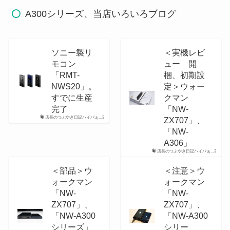
A300シリーズ、当店いろいろブログ
ソニー製リ
＜実機レビ
モコン
ュー 開
「RMT-
梱、初期設
NWS20」。
定＞ウォー
すでに生産
クマン
完了
「NW-
店長のつぶやき日記ハイパぁ...3
ZX707」、
「NW-
A306」
店長のつぶやき日記ハイパぁ...3
＜部品＞ウ
＜注意＞ウ
ォークマン
ォークマン
「NW-
「NW-
ZX707」、
ZX707」、
「NW-A300
「NW-A300
シリーズ」
シリー