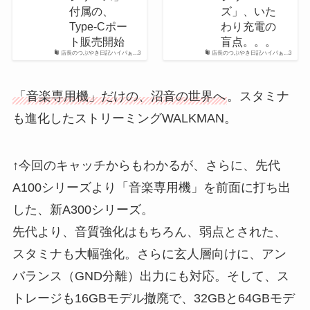
付属の、
ズ」、いた
Type-Cポー
わり充電の
ト販売開始
盲点。。。
店長のつぶやき日記ハイパぁ...3
店長のつぶやき日記ハイパぁ...3
「音楽専用機」だけの、沼音の世界へ
。スタミナ
も進化したストリーミングWALKMAN。
↑今回のキャッチからもわかるが、さらに、先代
A100シリーズより「音楽専用機」を前面に打ち出
した、新A300シリーズ。
先代より、音質強化はもちろん、弱点とされた、
スタミナも大幅強化。さらに玄人層向けに、アン
バランス（GND分離）出力にも対応。そして、ス
トレージも16GBモデル撤廃で、32GBと64GBモデ