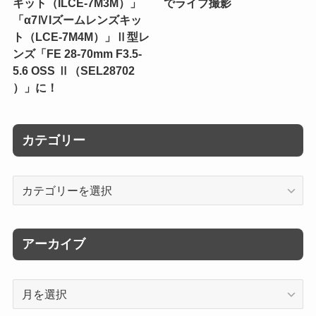
キット（ILCE-7M3M）」
でライブ撮影
「α7ⅣIズームレンズキッ
ト（LCE-7M4M）」Ⅱ型レ
ンズ「FE 28-70mm F3.5-
5.6 OSS Ⅱ（SEL28702
）」に！
カテゴリー
カ
テ
ゴ
リ
アーカイブ
ー
ア
ー