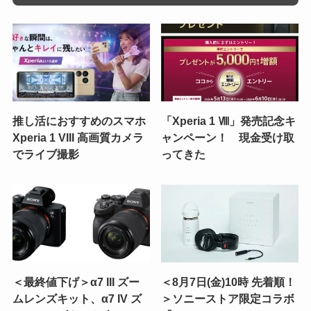
推し活におすすめのスマホ
「Xperia 1 Ⅷ」発売記念キ
Xperia 1 VIII 高画質カメラ
ャンペーン！ 現金受け取
でライブ撮影
ってきた
＜最終値下げ＞α7 III ズー
＜8月7日(金)10時 先着順！
ムレンズキット、α7 IV ズ
＞ソニーストア限定コラボ