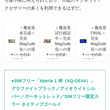
ら最小限に抑えられており、市販のマグネットア
クセサリーの多くを利用できるはずだ。
＜魔改造
＜魔改造
＜魔改造
未完成＞
試行錯誤
FINAL＞
完全
中＞完全
完全
MagSafe
MagSafe
MagSafe
化への道
化への道
化への道
その1
その2
その3
店長のつぶやき日記
店長のつぶやき日記
店長のつぶやき日記
ハイパぁ...3
ハイパぁ...3
ハイパぁ...3
●SIMフリー「Xperia 1 Ⅷ（XQ-GE44）」
グラファイトブラック／アイオライトシル
バー／ガーネットレッド／SIMフリー限定カ
ラー ネイティブゴールド