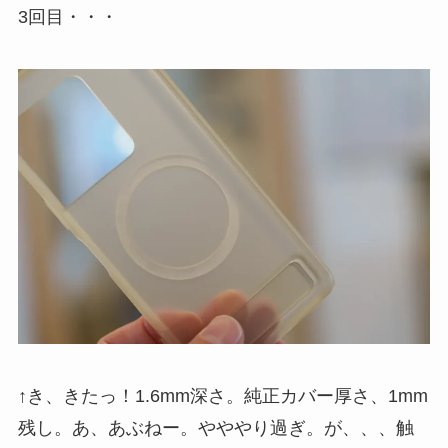
3回目・・・
↑き、きたっ！1.6mm深さ。純正カバー厚さ、1mm
残し。あ、あぶねー。やややり過ぎ。が、、、触