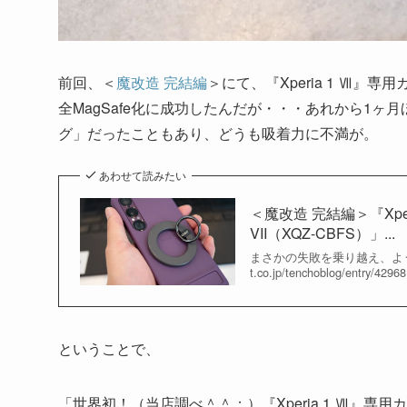
前回、＜
魔改造 完結編
＞にて、『Xperia 1 Ⅶ』専用カバー「S
全MagSafe化に成功したんだが・・・あれから1
グ」だったこともあり、どうも吸着力に不満が。
あわせて読みたい
＜魔改造 完結編＞『Xperia 1
VII（XQZ-CBFS）」...
まさかの失敗を乗り越え、ようやく、
t.co.jp/tenchoblog/entry/42968
ということで、
「世界初！（当店調べ＾＾；）『Xperia 1 Ⅶ』専用カバー「Style