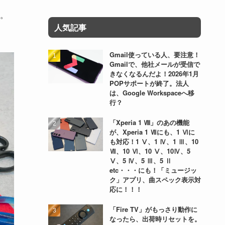
だ。
人気記事
Gmail使っている人、要注意！
Gmailで、他社メールが受信で
きなくなるんだよ！2026年1月
POPサポートが終了。法人
は、Google Workspaceへ移
行？
「Xperia 1 Ⅷ」のあの機能
が、Xperia 1 Ⅶにも、1 Ⅵに
も対応！1 Ⅴ、1 Ⅳ、1 Ⅲ、10
Ⅶ、10 Ⅵ、10 Ⅴ、10Ⅳ、5
Ⅴ、5 Ⅳ、5 Ⅲ、5 Ⅱ
etc・・・にも！「ミュージッ
ク」アプリ、曲スペック表示対
応に！！！
「Fire TV」がもっさり動作に
なったら、出荷時リセットを。