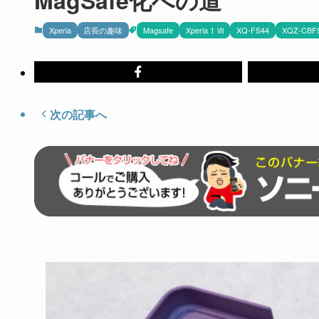
Xperia
店長の趣味
Magsafe
Xperia 1 Ⅶ
XQ-FS44
XQZ-CBF
次の記事へ