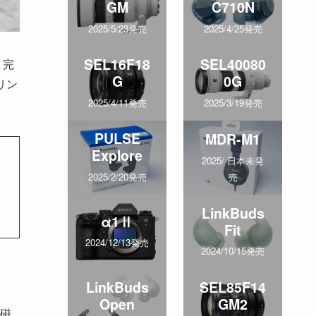
GM
C710N
2025/5/23発売
2025/4/25発売
SEL16F18
SEL40080
）」完
G
0G
リン
2025/4/11発売
2025/3/19発売
PULSE
MDR-M1
Explore
2025/ 日本未発
売
2025/2/20発売
LinkBuds
α1Ⅱ
Fit
2024/12/13発売
2024/10/15発売
LinkBuds
SEL85F14
Open
GM2
」磁