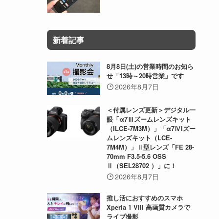
新着記事
8月8日(土)の営業時間のお知ら
せ「13時～20時営業」です
2026年8月7日
＜付属レンズ更新＞デジタル一
眼「α7Ⅲズームレンズキット
（ILCE-7M3M）」「α7ⅣIズー
ムレンズキット（LCE-
7M4M）」Ⅱ型レンズ「FE 28-
70mm F3.5-5.6 OSS
Ⅱ（SEL28702 ）」に！
2026年8月7日
推し活におすすめのスマホ
Xperia 1 VIII 高画質カメラで
ライブ撮影