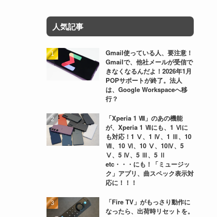
人気記事
Gmail使っている人、要注意！
Gmailで、他社メールが受信で
きなくなるんだよ！2026年1月
POPサポートが終了。法人
は、Google Workspaceへ移
行？
「Xperia 1 Ⅷ」のあの機能
が、Xperia 1 Ⅶにも、1 Ⅵに
も対応！1 Ⅴ、1 Ⅳ、1 Ⅲ、10
Ⅶ、10 Ⅵ、10 Ⅴ、10Ⅳ、5
Ⅴ、5 Ⅳ、5 Ⅲ、5 Ⅱ
etc・・・にも！「ミュージッ
ク」アプリ、曲スペック表示対
応に！！！
「Fire TV」がもっさり動作に
なったら、出荷時リセットを。