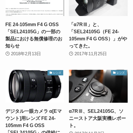
FE 24-105mm F4 G OSS
「α7RⅢ」と、
「SEL24105G」の一部の
「SEL24105G（FE 24-
製品における無償修理のお
105mm F4 G OSS）」がや
知らせ
ってきた。
2018年2月13日
2017年11月25日
レンズ
レンズ
デジタル一眼カメラ α[Eマ
α7RⅢ、SEL24105G、ソ
ウント]用レンズ FE 24-
ニーストア大阪実機レポー
105mm F4 G OSS
ト。
「SEL24105G」の供給に