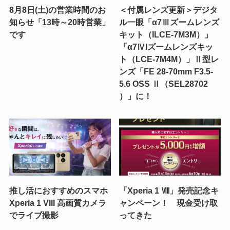
8月8日(土)の営業時間のお
＜付属レンズ更新＞デジタ
知らせ「13時～20時営業」
ル一眼「α7Ⅲズームレンズ
です
キット（ILCE-7M3M）」
「α7ⅣIズームレンズキッ
ト（LCE-7M4M）」Ⅱ型レ
ンズ「FE 28-70mm F3.5-
5.6 OSS Ⅱ（SEL28702
）」に！
推し活におすすめのスマホ
「Xperia 1 Ⅷ」発売記念キ
Xperia 1 VIII 高画質カメラ
ャンペーン！ 現金受け取
でライブ撮影
ってきた