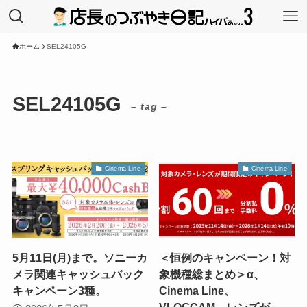
ホーム
SEL24105G
SEL24105G
– tag –
Cinema Line
Cinema Line
5月11日(月)まで。ソニーカ
＜恒例のキャンペーン！対
メラ関連キャッシュバック
象機種総まとめ＞α、
キャンペーン3種。
Cinema Line、
VLOGCAM、レンズが、