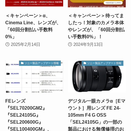
＜キャンペーン＞α、
＜キャンペーン＞待ってま
Cinema Line、レンズが、
したっ！対象のカメラ本体
「60回分割払い手数料
やレンズが、「60回分割払
0%」
い手数料0%」！
2025年2月14日
2024年9月13日
ソニー製品アップデート情報
ソニー製品アップデート情報
FEレンズ
デジタル一眼カメラα［Eマ
『SEL70200GM2』
ウント］用レンズ FE 24-
『SEL24105G』
105mm F4 G OSS
『SEL200600G』
「SEL24105G」の一部の
『SEL100400GM』、
製品における無償修理のお