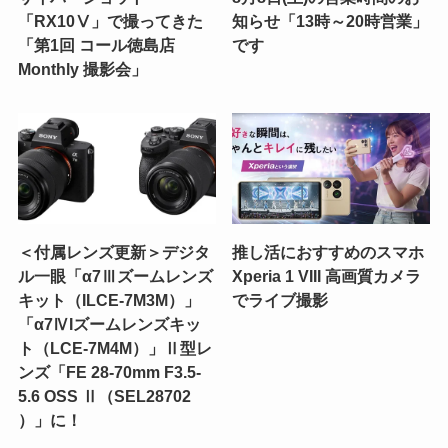
「RX10Ⅴ」で撮ってきた
知らせ「13時～20時営業」
「第1回 コール徳島店
です
Monthly 撮影会」
＜付属レンズ更新＞デジタ
推し活におすすめのスマホ
ル一眼「α7Ⅲズームレンズ
Xperia 1 VIII 高画質カメラ
キット（ILCE-7M3M）」
でライブ撮影
「α7ⅣIズームレンズキッ
ト（LCE-7M4M）」Ⅱ型レ
ンズ「FE 28-70mm F3.5-
5.6 OSS Ⅱ（SEL28702
）」に！