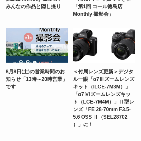
みんなの作品と隠し撮り
「第1回 コール徳島店
Monthly 撮影会」
8月8日(土)の営業時間のお
＜付属レンズ更新＞デジタ
知らせ「13時～20時営業」
ル一眼「α7Ⅲズームレンズ
です
キット（ILCE-7M3M）」
「α7ⅣIズームレンズキッ
ト（LCE-7M4M）」Ⅱ型レ
ンズ「FE 28-70mm F3.5-
5.6 OSS Ⅱ（SEL28702
）」に！