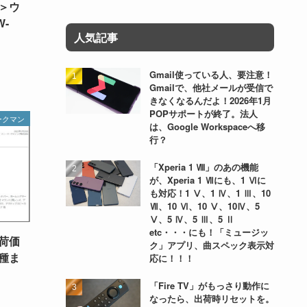
＞ウ
W-
人気記事
Gmail使っている人、要注意！
Gmailで、他社メールが受信で
きなくなるんだよ！2026年1月
POPサポートが終了。法人
ークマン
は、Google Workspaceへ移
行？
「Xperia 1 Ⅷ」のあの機能
が、Xperia 1 Ⅶにも、1 Ⅵに
も対応！1 Ⅴ、1 Ⅳ、1 Ⅲ、10
Ⅶ、10 Ⅵ、10 Ⅴ、10Ⅳ、5
Ⅴ、5 Ⅳ、5 Ⅲ、5 Ⅱ
etc・・・にも！「ミュージッ
荷価
ク」アプリ、曲スペック表示対
種ま
応に！！！
「Fire TV」がもっさり動作に
なったら、出荷時リセットを。