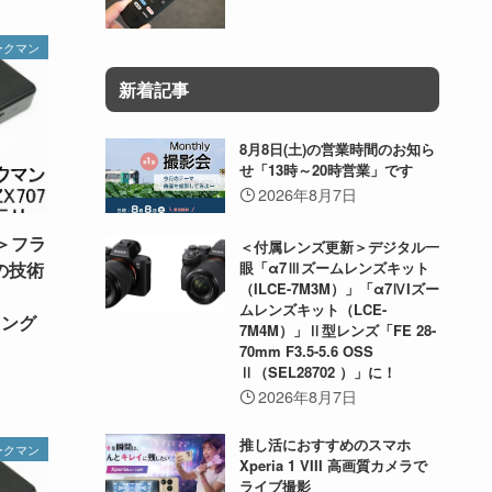
ークマン
新着記事
8月8日(土)の営業時間のお知ら
せ「13時～20時営業」です
2026年8月7日
＞フラ
＜付属レンズ更新＞デジタル一
の技術
眼「α7Ⅲズームレンズキット
（ILCE-7M3M）」「α7ⅣIズー
ムレンズキット（LCE-
ミング
7M4M）」Ⅱ型レンズ「FE 28-
70mm F3.5-5.6 OSS
Ⅱ（SEL28702 ）」に！
2026年8月7日
推し活におすすめのスマホ
ークマン
Xperia 1 VIII 高画質カメラで
ライブ撮影