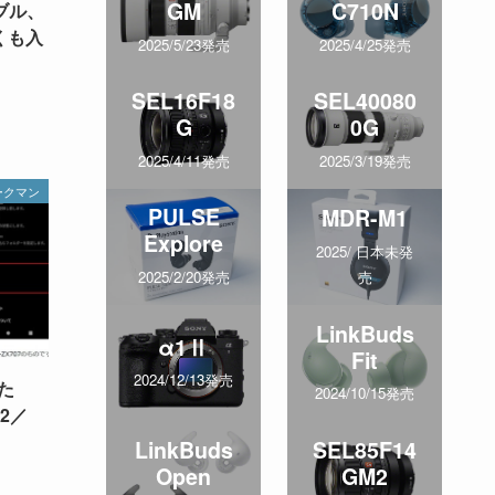
GM
C710N
ブル、
早くも入
2025/5/23発売
2025/4/25発売
SEL16F18
SEL40080
G
0G
2025/4/11発売
2025/3/19発売
ークマン
PULSE
MDR-M1
Explore
2025/ 日本未発
売
2025/2/20発売
LinkBuds
α1Ⅱ
Fit
2024/12/13発売
た
2024/10/15発売
M2／
LinkBuds
SEL85F14
Open
GM2