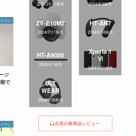
2024/10/11発売
2024/9/3発売
ークマン
ZV-E10M2
HT-AN7
2024/7/17発売
2024/6/14発売
Xperia 1
HT-A9000
Ⅵ
2024/6/1発売
2024/6/21発売
エージ
可能で
ULT
WEAR
2024/4/26発売
店長の新商品レビュー
ークマン