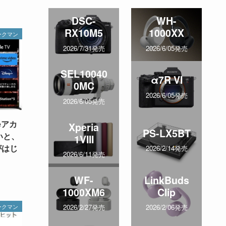
DSC-
WH-
RX10M5
1000XX
ークマン
2026/7/31発売
2026/6/05発売
SEL10040
α7R VI
0MC
2026/6/05発売
2026/6/05発売
eアカ
Xperia
PS-LX5BT
いと、
1VIII
がはじ
2026/2/14発売
2026/6/11発売
WF-
LinkBuds
1000XM6
Clip
2026/2/27発売
2026/2/06発売
ークマン