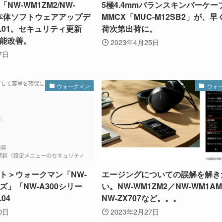
NW-WM1ZM2/NW-
5極4.4mmバランスキンバーケー
」本体ソフトウェアアップデ
MMCX「MUC-M12SB2」が、
.06.01。セキュリティ更新
荷次第出荷に。
能改善。
2023年4月25日
7日
ウォークマン
ウォ
ト＞ウォークマン「NW-
エージングについての誤解を解き
ーズ」「NW-A300シリー
い。NW-WM1ZM2／NW-WM1A
.04
NW-ZX707など。。。
0日
2023年2月27日