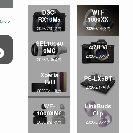
DSC-
WH-
RX10M5
1000XX
事へ
2026/7/31発売
2026/6/05発売
SEL10040
α7R VI
0MC
2026/6/05発売
2026/6/05発売
Xperia
PS-LX5BT
1VIII
2026/2/14発売
2026/6/11発売
WF-
LinkBuds
1000XM6
Clip
2026/2/27発売
2026/2/06発売