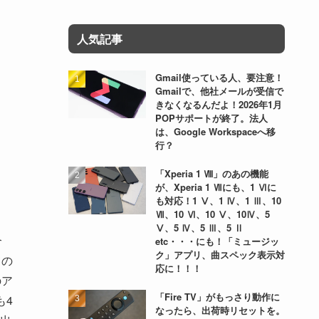
人気記事
Gmail使っている人、要注意！
Gmailで、他社メールが受信で
きなくなるんだよ！2026年1月
POPサポートが終了。法人
は、Google Workspaceへ移
行？
「Xperia 1 Ⅷ」のあの機能
が、Xperia 1 Ⅶにも、1 Ⅵに
も対応！1 Ⅴ、1 Ⅳ、1 Ⅲ、10
Ⅶ、10 Ⅵ、10 Ⅴ、10Ⅳ、5
Ⅴ、5 Ⅳ、5 Ⅲ、5 Ⅱ
合
etc・・・にも！「ミュージッ
ク」アプリ、曲スペック表示対
ての
応に！！！
のア
「Fire TV」がもっさり動作に
も4
なったら、出荷時リセットを。