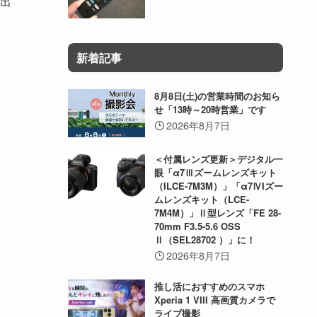
出
新着記事
8月8日(土)の営業時間のお知ら
せ「13時～20時営業」です
2026年8月7日
＜付属レンズ更新＞デジタル一
眼「α7Ⅲズームレンズキット
（ILCE-7M3M）」「α7ⅣIズー
ムレンズキット（LCE-
7M4M）」Ⅱ型レンズ「FE 28-
70mm F3.5-5.6 OSS
Ⅱ（SEL28702 ）」に！
2026年8月7日
推し活におすすめのスマホ
Xperia 1 VIII 高画質カメラで
ライブ撮影