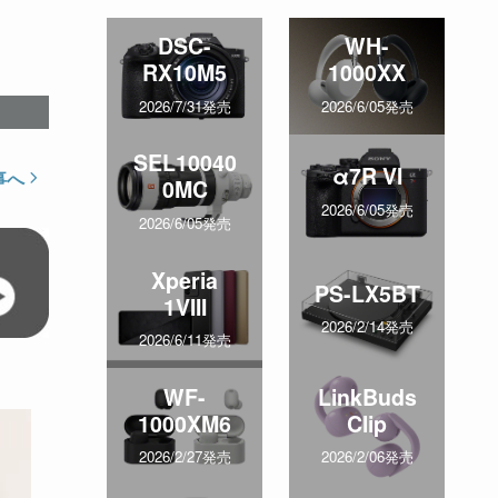
DSC-
WH-
RX10M5
1000XX
2026/7/31発売
2026/6/05発売
SEL10040
α7R VI
事へ
0MC
2026/6/05発売
2026/6/05発売
Xperia
PS-LX5BT
1VIII
2026/2/14発売
2026/6/11発売
WF-
LinkBuds
1000XM6
Clip
2026/2/27発売
2026/2/06発売