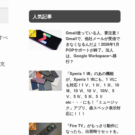
人気記事
Gmail使っている人、要注意！
すべ
Gmailで、他社メールが受信で
きなくなるんだよ！2026年1月
POPサポートが終了。法人
は、Google Workspaceへ移
行？
充
「Xperia 1 Ⅷ」のあの機能
が、Xperia 1 Ⅶにも、1 Ⅵに
も対応！1 Ⅴ、1 Ⅳ、1 Ⅲ、10
Ⅶ、10 Ⅵ、10 Ⅴ、10Ⅳ、5
Ⅴ、5 Ⅳ、5 Ⅲ、5 Ⅱ
etc・・・にも！「ミュージッ
ク」アプリ、曲スペック表示対
応に！！！
「Fire TV」がもっさり動作に
なったら、出荷時リセットを。