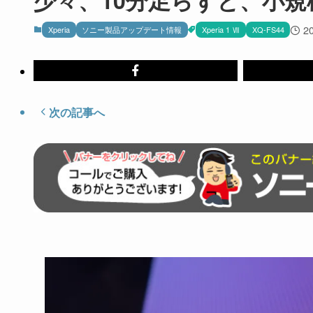
2
Xperia
ソニー製品アップデート情報
Xperia 1 Ⅶ
XQ-FS44
次の記事へ