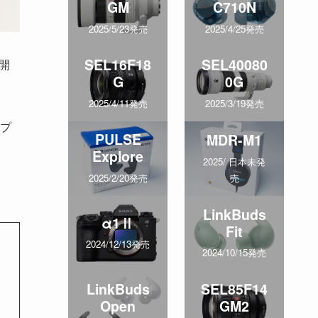
GM
C710N
2025/5/23発売
2025/4/25発売
SEL16F18
SEL40080
が開
G
0G
2025/4/11発売
2025/3/19発売
プ
PULSE
MDR-M1
Explore
2025/ 日本未発
売
2025/2/20発売
LinkBuds
α1Ⅱ
Fit
2024/12/13発売
、
2024/10/15発売
LinkBuds
SEL85F14
Open
GM2