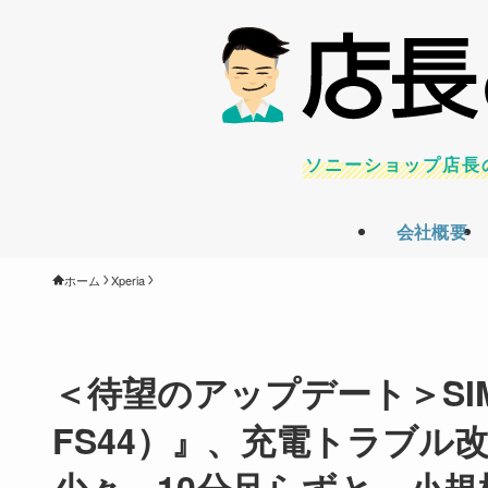
ソニーショップ店長
会社概要
ホーム
Xperia
＜待望のアップデート＞SIMフリ
FS44）』、充電トラブル
少々、10分足らずと、小規