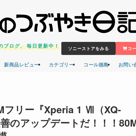
のブログ、
毎日更新中！
ソニーストアをみる
コ
新商品レビュー
カテゴリー
コール徳島
お問い
ー『Xperia 1 Ⅶ（XQ-
改善のアップデートだ！！！80
模。