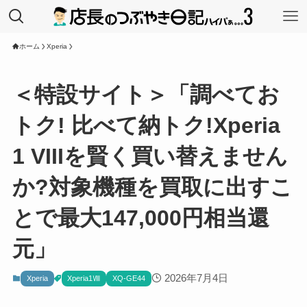
ホーム
Xperia
＜特設サイト＞「調べてお
トク! 比べて納トク!Xperia
1 VIIIを賢く買い替えません
か?対象機種を買取に出すこ
とで最大147,000円相当還
元」
2026年7月4日
Xperia
Xperia1Ⅷ
XQ-GE44