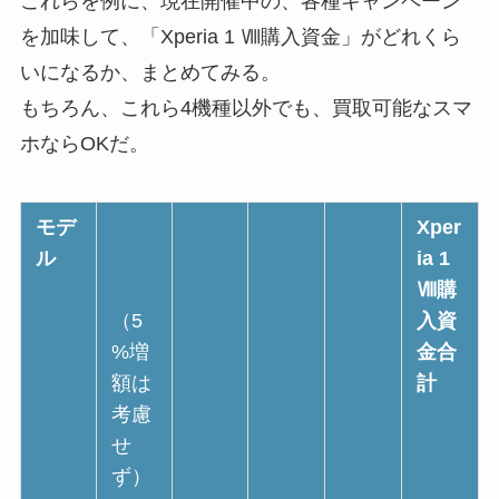
これらを例に、現在開催中の、各種キャンペーン
を加味して、「Xperia 1 Ⅷ購入資金」がどれくら
いになるか、まとめてみる。
もちろん、これら4機種以外でも、買取可能なスマ
ホならOKだ。
モデ
基本
Xper
オン
ラッ
Xper
ル
買取
ia 1
ライ
キー
ia 1
額
Ⅷ発
ン買
抽選
Ⅷ購
（5
売記
取増
会
入資
%増
念キ
額キ
金合
額は
ャッ
ャン
計
考慮
シュ
ペー
せ
バッ
ン
ず）
クキ