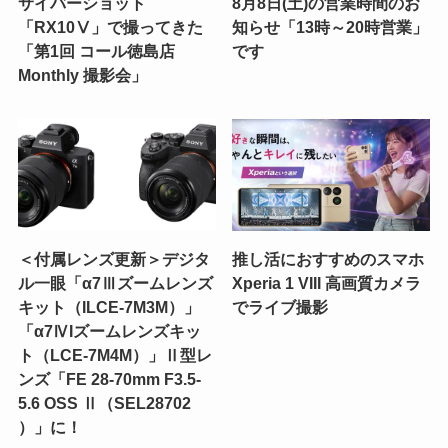
サイバーショット
8月8日(土)の営業時間のお
「RX10Ⅴ」で撮ってきた
知らせ「13時～20時営業」
「第1回 コール徳島店
です
Monthly 撮影会」
＜付属レンズ更新＞デジタ
推し活におすすめのスマホ
ル一眼「α7Ⅲズームレンズ
Xperia 1 VIII 高画質カメラ
キット（ILCE-7M3M）」
でライブ撮影
「α7ⅣIズームレンズキッ
ト（LCE-7M4M）」Ⅱ型レ
ンズ「FE 28-70mm F3.5-
5.6 OSS Ⅱ（SEL28702
）」に！