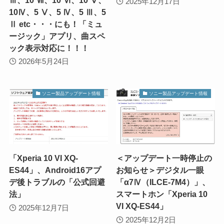
2025年12月17日
10Ⅳ、5 Ⅴ、5 Ⅳ、5 Ⅲ、5
Ⅱ etc・・・にも！「ミュ
ージック」アプリ、曲スペ
ック表示対応に！！！
2026年5月24日
ソニー製品アップデート情報
ソニー製品アップデート情報
「Xperia 10 VI XQ-
＜アップデート一時停止の
ES44」、Android16アプ
お知らせ＞デジタル一眼
デ後トラブルの「公式回避
「α7Ⅳ（ILCE-7M4）」、
法」
スマートホン「Xperia 10
VI XQ-ES44」
2025年12月7日
2025年12月2日