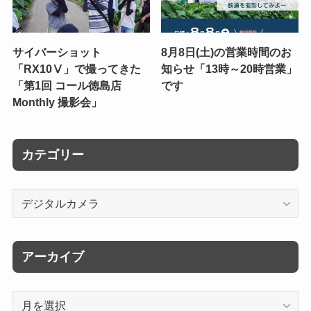
サイバーショット
8月8日(土)の営業時間のお
「RX10Ⅴ」で撮ってきた
知らせ「13時～20時営業」
「第1回 コール徳島店
です
Monthly 撮影会」
カテゴリー
カ
テ
ゴ
リ
アーカイブ
ー
ア