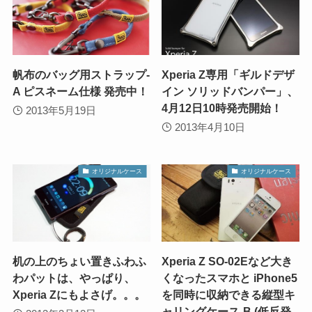
帆布のバッグ用ストラップ-
Xperia Z専用「ギルドデザ
A ピスネーム仕様 発売中！
イン ソリッドバンパー」、
4月12日10時発売開始！
2013年5月19日
2013年4月10日
オリジナルケース
オリジナルケース
机の上のちょい置きふわふ
Xperia Z SO-02Eなど大き
わパットは、やっぱり、
くなったスマホと iPhone5
Xperia Zにもよさげ。。。
を同時に収納できる縦型キ
ャリングケース-B (低反発