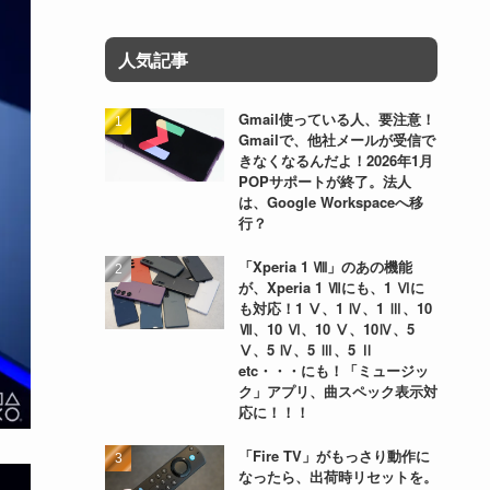
人気記事
Gmail使っている人、要注意！
Gmailで、他社メールが受信で
きなくなるんだよ！2026年1月
POPサポートが終了。法人
は、Google Workspaceへ移
行？
「Xperia 1 Ⅷ」のあの機能
が、Xperia 1 Ⅶにも、1 Ⅵに
も対応！1 Ⅴ、1 Ⅳ、1 Ⅲ、10
Ⅶ、10 Ⅵ、10 Ⅴ、10Ⅳ、5
Ⅴ、5 Ⅳ、5 Ⅲ、5 Ⅱ
etc・・・にも！「ミュージッ
ク」アプリ、曲スペック表示対
応に！！！
「Fire TV」がもっさり動作に
なったら、出荷時リセットを。