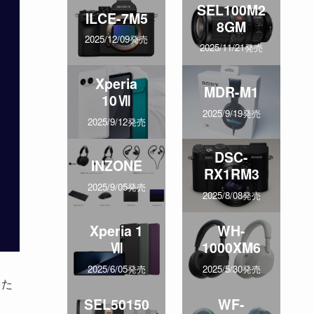
SEL100M2
ILCE-7M5
8GM
2025/12/09発売
2025/11/21発売
Xperia
MDR-M1
10Ⅶ
2025/9/19発売
2025/9/12発売
DSC-
INZONE
RX1RM3
2025/9/05発売
2025/8/08発売
Xperia 1
WH-
Ⅶ
1000XM6
2025/6/05発売
2025/5/30発売
した
SEL50150
WF-