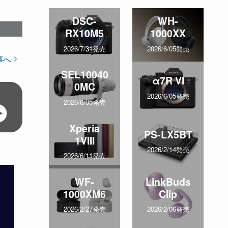
DSC-
WH-
RX10M5
1000XX
2026/7/31発売
2026/6/05発売
事へ
SEL10040
α7R VI
0MC
2026/6/05発売
2026/6/05発売
Xperia
PS-LX5BT
1VIII
2026/2/14発売
2026/6/11発売
WF-
LinkBuds
1000XM6
Clip
2026/2/27発売
2026/2/06発売