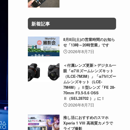
新着記事
8月8日(土)の営業時間のお知ら
せ「13時～20時営業」です
2026年8月7日
＜付属レンズ更新＞デジタル一
眼「α7Ⅲズームレンズキット
（ILCE-7M3M）」「α7ⅣIズー
ムレンズキット（LCE-
7M4M）」Ⅱ型レンズ「FE 28-
70mm F3.5-5.6 OSS
Ⅱ（SEL28702 ）」に！
2026年8月7日
推し活におすすめのスマホ
Xperia 1 VIII 高画質カメラで
ライブ撮影