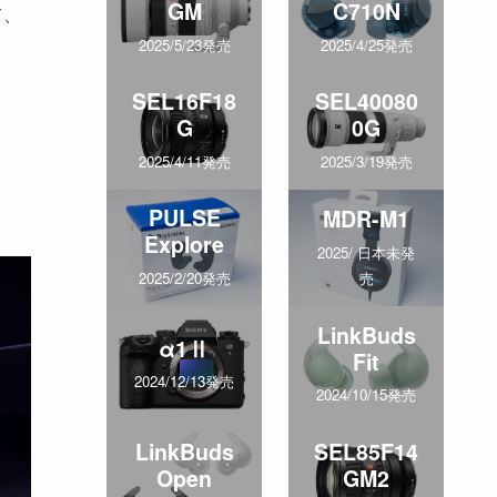
GM
C710N
て、
2025/5/23発売
2025/4/25発売
SEL16F18
SEL40080
G
0G
2025/4/11発売
2025/3/19発売
PULSE
MDR-M1
Explore
2025/ 日本未発
売
2025/2/20発売
LinkBuds
α1Ⅱ
Fit
2024/12/13発売
2024/10/15発売
LinkBuds
SEL85F14
Open
GM2