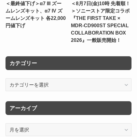
＜最終値下げ＞α7 III ズー
＜8月7日(金)10時 先着順！
ムレンズキット、α7 IV ズ
＞ソニーストア限定コラボ
ームレンズキット 各22,000
『THE FIRST TAKE ×
円値下げ
MDR-CD900ST SPECIAL
COLLABORATION BOX
2026』一般販売開始！
カテゴリー
カ
テ
ゴ
リ
アーカイブ
ー
ア
ー