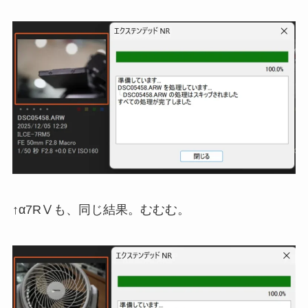
↑α7RⅤも、同じ結果。むむむ。