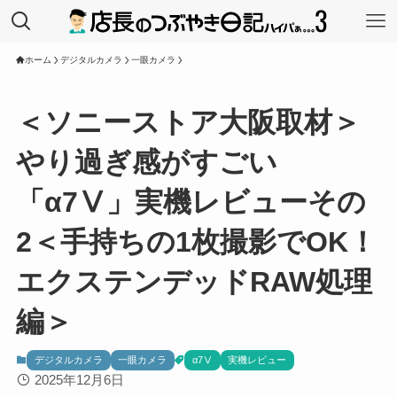
ホーム
デジタルカメラ
一眼カメラ
＜ソニーストア大阪取材＞
やり過ぎ感がすごい
「α7Ⅴ」実機レビューその
2＜手持ちの1枚撮影でOK！
エクステンデッドRAW処理
編＞
デジタルカメラ
一眼カメラ
α7Ⅴ
実機レビュー
2025年12月6日