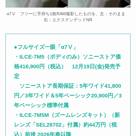
α7Ⅴ フツーに手持ち1枚RAW撮影したものを、左：そのまま
右：エクステンデッドNR
●
フルサイズ一眼「α7Ⅴ」
・ILCE-7M5（ボディのみ）ソニーストア価
格416,900円（税込） 12月19日(金)発売予
定
ソニーストア長期保証：5年ワイド41,800
円／3年ワイド＆5年ベーシック20,900円／3
年ベーシック標準付属
・ILCE-7M5M（ズームレンズキット）（新
レンズ「SEL28702」付属）約44万円（税
込）前後 2026年春以降