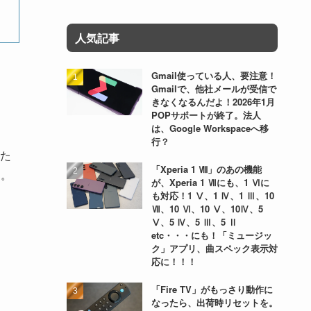
人気記事
Gmail使っている人、要注意！
Gmailで、他社メールが受信で
きなくなるんだよ！2026年1月
POPサポートが終了。法人
は、Google Workspaceへ移
行？
た
「Xperia 1 Ⅷ」のあの機能
け。
が、Xperia 1 Ⅶにも、1 Ⅵに
も対応！1 Ⅴ、1 Ⅳ、1 Ⅲ、10
Ⅶ、10 Ⅵ、10 Ⅴ、10Ⅳ、5
Ⅴ、5 Ⅳ、5 Ⅲ、5 Ⅱ
etc・・・にも！「ミュージッ
ク」アプリ、曲スペック表示対
応に！！！
「Fire TV」がもっさり動作に
なったら、出荷時リセットを。