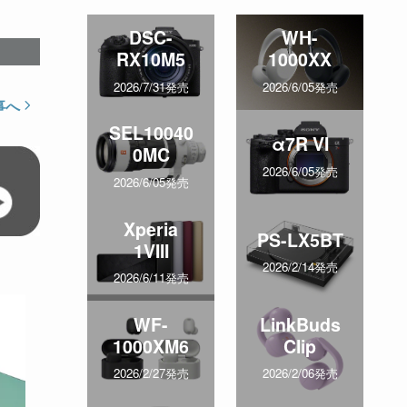
DSC-
WH-
RX10M5
1000XX
2026/7/31発売
2026/6/05発売
事へ
SEL10040
α7R VI
0MC
2026/6/05発売
2026/6/05発売
Xperia
PS-LX5BT
1VIII
2026/2/14発売
2026/6/11発売
WF-
LinkBuds
1000XM6
Clip
2026/2/27発売
2026/2/06発売