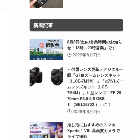
新着記事
8月8日(土)の営業時間のお知ら
せ「13時～20時営業」です
2026年8月7日
＜付属レンズ更新＞デジタル一
眼「α7Ⅲズームレンズキット
（ILCE-7M3M）」「α7ⅣIズー
ムレンズキット（LCE-
7M4M）」Ⅱ型レンズ「FE 28-
70mm F3.5-5.6 OSS
Ⅱ（SEL28702 ）」に！
2026年8月7日
推し活におすすめのスマホ
Xperia 1 VIII 高画質カメラで
ライブ撮影