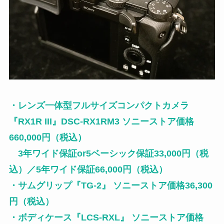
・レンズ一体型フルサイズコンパクトカメラ
『RX1R III』DSC-RX1RM3 ソニーストア価格
660,000円（税込）
3年ワイド保証or5ベーシック保証33,000円（税
込）／5年ワイド保証66,000円（税込）
・サムグリップ『TG-2』 ソニーストア価格36,300
円（税込）
・ボディケース『LCS-RXL』 ソニーストア価格