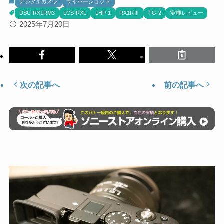
デジタルカメラ
サイバーショット
DSC-RX1RM3
LCS-RXL
LHP-1
RX1RⅢ
TG-2
実機レビュー
2025年7月20日
次の記事へ
前の記事へ