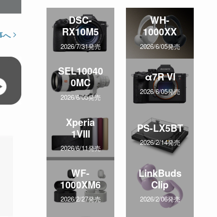
DSC-
WH-
RX10M5
1000XX
事へ
2026/7/31発売
2026/6/05発売
SEL10040
α7R VI
0MC
2026/6/05発売
2026/6/05発売
Xperia
PS-LX5BT
1VIII
2026/2/14発売
2026/6/11発売
WF-
LinkBuds
1000XM6
Clip
2026/2/27発売
2026/2/06発売