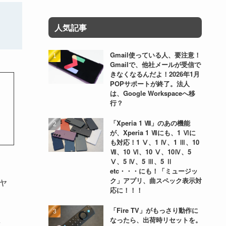
人気記事
Gmail使っている人、要注意！
Gmailで、他社メールが受信で
きなくなるんだよ！2026年1月
POPサポートが終了。法人
は、Google Workspaceへ移
行？
「Xperia 1 Ⅷ」のあの機能
が、Xperia 1 Ⅶにも、1 Ⅵに
も対応！1 Ⅴ、1 Ⅳ、1 Ⅲ、10
Ⅶ、10 Ⅵ、10 Ⅴ、10Ⅳ、5
Ⅴ、5 Ⅳ、5 Ⅲ、5 Ⅱ
etc・・・にも！「ミュージッ
ク」アプリ、曲スペック表示対
ヤ
応に！！！
「Fire TV」がもっさり動作に
なったら、出荷時リセットを。
質