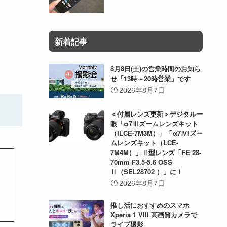
新着記事
8月8日(土)の営業時間のお知ら
せ「13時～20時営業」です
2026年8月7日
＜付属レンズ更新＞デジタル一
眼「α7Ⅲズームレンズキット
（ILCE-7M3M）」「α7ⅣIズー
ムレンズキット（LCE-
7M4M）」Ⅱ型レンズ「FE 28-
70mm F3.5-5.6 OSS
Ⅱ（SEL28702 ）」に！
2026年8月7日
推し活におすすめのスマホ
Xperia 1 VIII 高画質カメラで
ライブ撮影