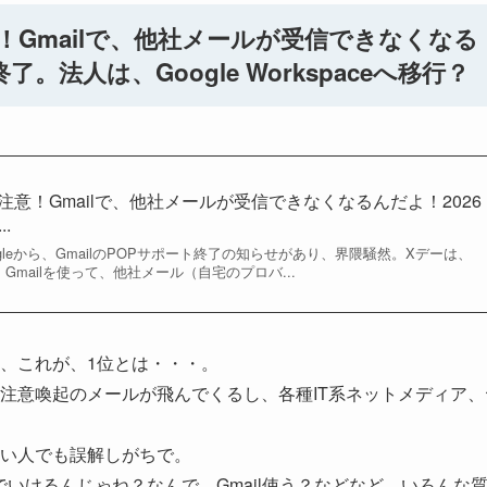
意！Gmailで、他社メールが受信できなくなる
。法人は、Google Workspaceへ移行？
要注意！Gmailで、他社メールが受信できなくなるんだよ！2026
.
gleから、GmailのPOPサポート終了の知らせがあり、界隈騒然。Xデーは、
。Gmailを使って、他社メール（自宅のプロバ...
、これが、1位とは・・・。
注意喚起のメールが飛んでくるし、各種IT系ネットメディア、
い人でも誤解しがちで。
でいけるんじゃね？なんで、Gmail使う？などなど、いろんな