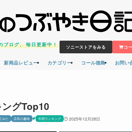
のブログ、
毎日更新中！
ソニーストアをみる
コ
新商品レビュー
カテゴリー
コール徳島
お問い
ングTop10
2025年12月28日
てみた
店長の趣味
年間ランキング