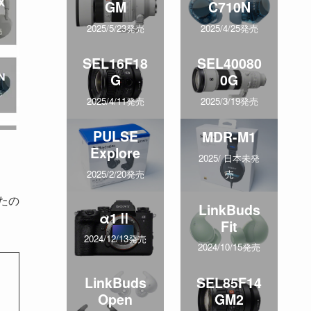
GM
C710N
2025/5/23発売
2025/4/25発売
SEL16F18
SEL40080
G
0G
2025/4/11発売
2025/3/19発売
PULSE
MDR-M1
Explore
2025/ 日本未発
売
2025/2/20発売
たの
LinkBuds
α1Ⅱ
Fit
2024/12/13発売
2024/10/15発売
LinkBuds
SEL85F14
Open
GM2